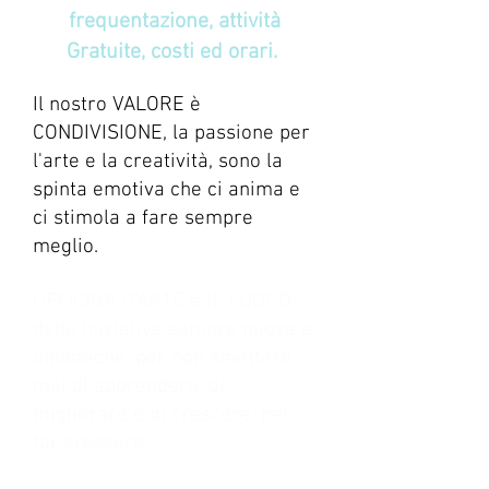
frequentazione, attività
Gratuite, costi ed orari.
Il nostro VALORE è
CONDIVISIONE, la passione per
l'arte e la creatività, sono la
spinta emotiva che ci anima e
ci stimola a fare sempre
meglio.
OFFICINA D'ARTE è IL LUOGO
delle iniziative sempre nuove e
dinamiche, per non smettere
mai di apprendere, di
migliorare e di crescere, per
far crescere.