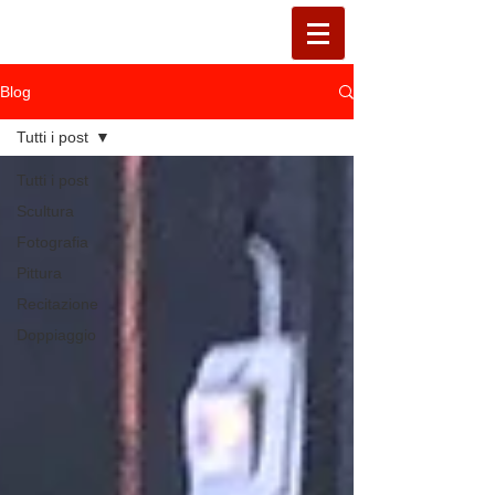
Blog
Tutti i post
Tutti i post
Scultura
Fotografia
Pittura
Recitazione
Doppiaggio