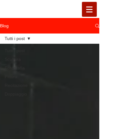
Blog
Tutti i post
Tutti i post
Scultura
Fotografia
Pittura
Recitazione
Doppiaggio