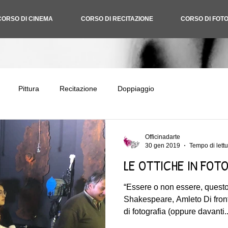
CORSO DI CINEMA
CORSO DI RECITAZIONE
CORSO DI FOT
Pittura
Recitazione
Doppiaggio
Officinadarte
30 gen 2019
Tempo di lettu
LE OTTICHE IN FOT
“Essere o non essere, questo
Shakespeare, Amleto Di front
di fotografia (oppure davanti..