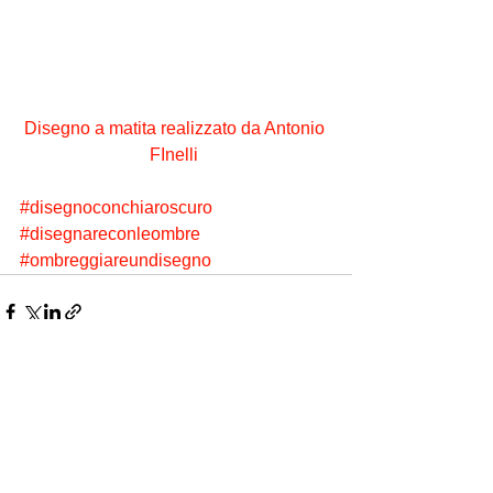
Disegno a matita realizzato da Antonio 
FInelli
#disegnoconchiaroscuro
#disegnareconleombre
#ombreggiareundisegno
Mostra tutti
Post recenti