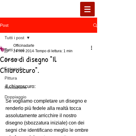
Post
Tutti i post
Officinadarte
Tutti i post
24 nov 2014
Tempo di lettura: 1 min
Corso di disegno "Il
Scultura
Chiaroscuro".
Fotografia
Pittura
Il chiaroscuro: 
Recitazione
Doppiaggio
Se vogliamo completare un disegno e 
renderlo più fedele alla realtà tocca 
assolutamente arricchire il nostro 
disegno (sbozzatura iniziale) con dei 
segni che identificano meglio le ombre 